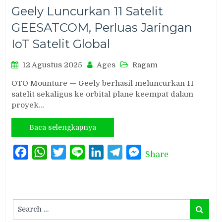
Geely Luncurkan 11 Satelit
GEESATCOM, Perluas Jaringan
IoT Satelit Global
12 Agustus 2025
Ages
Ragam
OTO Mounture — Geely berhasil meluncurkan 11
satelit sekaligus ke orbital plane keempat dalam
proyek…
Baca selengkapnya
Facebook
WhatsApp
Twitter
Line
LinkedIn
Telegram
Messenger
Share
Search
Search
for: