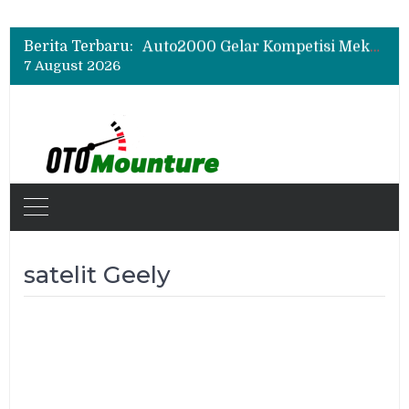
Bukan Sekadar Sporty, Ini Alasan Suzuki Fronx SGX Hybrid Kuro Layak Dilirik
Geely Hadirkan The True Blue Journey, Fans Bisa Dapat Tiket Chelsea vs AC Milan
Berita Terbaru:
Auto2000 Gelar Kompetisi Mekanik Terbaik 2026, Ini Daftar Lengkap Juaranya
7 August 2026
Bukan Sekadar Sporty, Ini Alasan Suzuki Fronx SGX Hybrid Kuro Layak Dilirik
satelit Geely