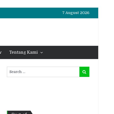
7 August 2026
w
Tentang Kami
Search
Search
for: