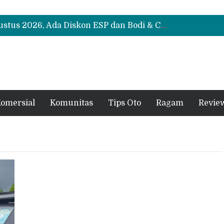
Suzuki XL7 Terbaru Jadi Favorit Test Drive di GIIAS 2026, Ini Fitur yang Paling Dipuji
Bukan Cuma Layar 14,6 Inci, Ini Fitur Pintar Changan Nevo Q05 yang Dibanderol Rp309 Juta
Promo Servis Mitsubishi Agustus 2026, Ada Diskon ESP dan Bodi & Cat Kilau Merdeka
Suzuki XL7 Terbaru Jadi Favorit Test Drive di GIIAS 2026, Ini Fitur yang Paling Dipuji
Bukan Cuma Layar 14,6 Inci, Ini Fitur Pintar Changan Nevo Q05 yang Dibanderol Rp309 Juta
omersial
Komunitas
Tips Oto
Ragam
Revie