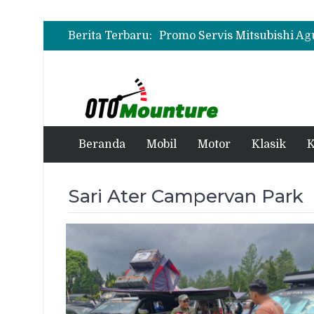
Berita Terbaru:
Beranda
Mobil
Motor
Klasik
K
Sari Ater Campervan Park