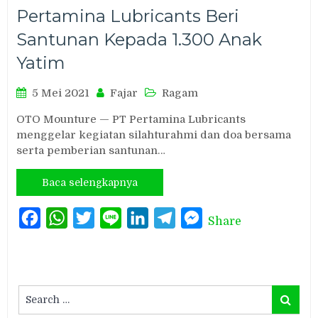
Pertamina Lubricants Beri
Santunan Kepada 1.300 Anak
Yatim
5 Mei 2021
Fajar
Ragam
OTO Mounture — PT Pertamina Lubricants
menggelar kegiatan silahturahmi dan doa bersama
serta pemberian santunan…
Baca selengkapnya
Facebook
WhatsApp
Twitter
Line
LinkedIn
Telegram
Messenger
Share
Search
Search
for: