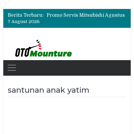
Suzuki XL7 Terbaru Jadi Favorit Test Drive di GIIAS 2026, Ini Fitur yang Paling Dipuji
Bukan Cuma Layar 14,6 Inci, Ini Fitur Pintar Changan Nevo Q05 yang Dibanderol Rp309 Juta
Berita Terbaru:
Promo Servis Mitsubishi Agustus 2026, Ada Diskon ESP dan Bodi & Cat Kilau Merdeka
7 August 2026
Suzuki XL7 Terbaru Jadi Favorit Test Drive di GIIAS 2026, Ini Fitur yang Paling Dipuji
Bukan Cuma Layar 14,6 Inci, Ini Fitur Pintar Changan Nevo Q05 yang Dibanderol Rp309 Juta
santunan anak yatim