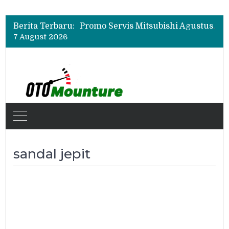
Suzuki XL7 Terbaru Jadi Favorit Test Drive di GIIAS 2026, Ini Fitur yang Paling Dipuji
Bukan Cuma Layar 14,6 Inci, Ini Fitur Pintar Changan Nevo Q05 yang Dibanderol Rp309 Juta
Berita Terbaru:
Promo Servis Mitsubishi Agustus 2026, Ada Diskon ESP dan Bodi & Cat Kilau Merdeka
7 August 2026
Suzuki XL7 Terbaru Jadi Favorit Test Drive di GIIAS 2026, Ini Fitur yang Paling Dipuji
Bukan Cuma Layar 14,6 Inci, Ini Fitur Pintar Changan Nevo Q05 yang Dibanderol Rp309 Juta
sandal jepit