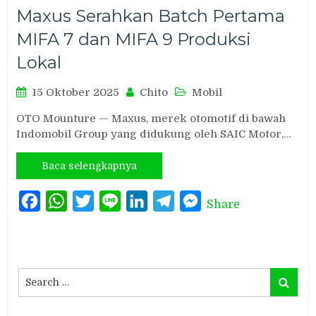
Maxus Serahkan Batch Pertama
MIFA 7 dan MIFA 9 Produksi
Lokal
15 Oktober 2025
Chito
Mobil
OTO Mounture — Maxus, merek otomotif di bawah
Indomobil Group yang didukung oleh SAIC Motor,…
Baca selengkapnya
Facebook
WhatsApp
Twitter
Line
LinkedIn
Telegram
Messenger
Share
Search
Search
for: