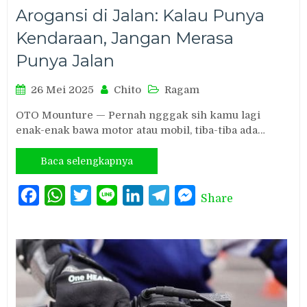
Arogansi di Jalan: Kalau Punya
Kendaraan, Jangan Merasa
Punya Jalan
26 Mei 2025
Chito
Ragam
OTO Mounture — Pernah ngggak sih kamu lagi
enak-enak bawa motor atau mobil, tiba-tiba ada…
Baca selengkapnya
Facebook
WhatsApp
Twitter
Line
LinkedIn
Telegram
Messenger
Share