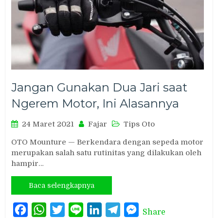
Jangan Gunakan Dua Jari saat
Ngerem Motor, Ini Alasannya
24 Maret 2021
Fajar
Tips Oto
OTO Mounture — Berkendara dengan sepeda motor
merupakan salah satu rutinitas yang dilakukan oleh
hampir…
Baca selengkapnya
Facebook
WhatsApp
Twitter
Line
LinkedIn
Telegram
Messenger
Share