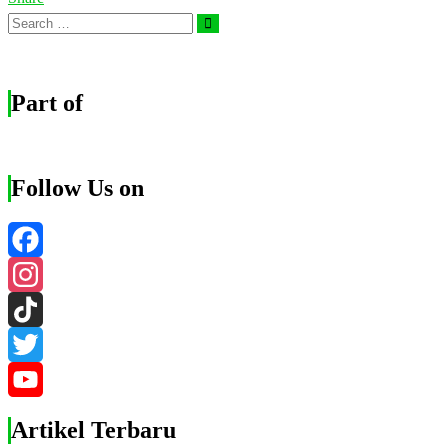
Search
Search
for:
Part of
Follow Us on
Facebook
Instagram
TikTok
Twitter
YouTube
Artikel Terbaru