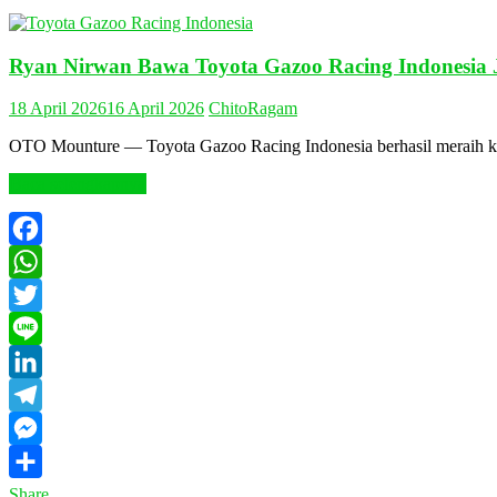
Ryan Nirwan Bawa Toyota Gazoo Racing Indonesia J
18 April 2026
16 April 2026
Chito
Ragam
OTO Mounture — Toyota Gazoo Racing Indonesia berhasil meraih k
Baca selengkapnya
Facebook
WhatsApp
Twitter
Line
LinkedIn
Telegram
Messenger
Share