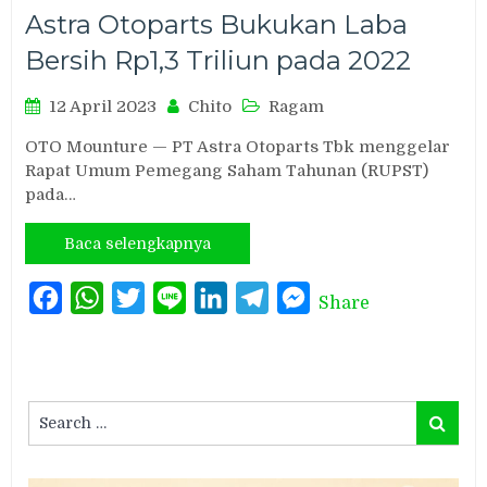
Astra Otoparts Bukukan Laba
Bersih Rp1,3 Triliun pada 2022
12 April 2023
Chito
Ragam
OTO Mounture — PT Astra Otoparts Tbk menggelar
Rapat Umum Pemegang Saham Tahunan (RUPST)
pada…
Baca selengkapnya
Facebook
WhatsApp
Twitter
Line
LinkedIn
Telegram
Messenger
Share
Search
Search
for: