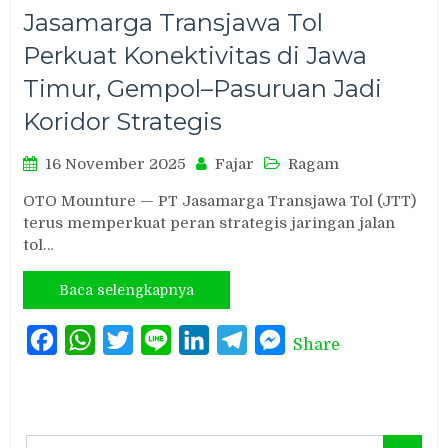
Jasamarga Transjawa Tol
Perkuat Konektivitas di Jawa
Timur, Gempol–Pasuruan Jadi
Koridor Strategis
16 November 2025
Fajar
Ragam
OTO Mounture — PT Jasamarga Transjawa Tol (JTT)
terus memperkuat peran strategis jaringan jalan
tol…
Baca selengkapnya
Facebook
WhatsApp
Twitter
Line
LinkedIn
Telegram
Messenger
Share
Search