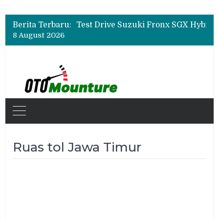
Leapmotor Mulai Perakitan Lokal di Indonesia, B10 dan C10 Jadi Model Perdana
Beli Mobil Jangan Cuma Lihat Cicilan, TAF dan OJK Tekankan Pentingnya Literasi Keuangan
Berita Terbaru:
Test Drive Suzuki Fronx SGX Hybrid Kuro di GIIAS 2026, Peserta Soroti Desain Sporty dan DVR
8 August 2026
Leapmotor Mulai Perakitan Lokal di Indonesia, B10 dan C10 Jadi Model Perdana
Beli Mobil Jangan Cuma Lihat Cicilan, TAF dan OJK Tekankan Pentingnya Literasi Keuangan
Ruas tol Jawa Timur