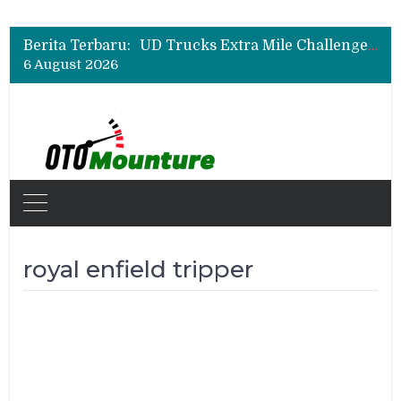
Biaya Operasional Geely Starray EM-i Mulai Rp514 Ribu per Bulan, Jarak Tempuh Tembus 1.000 Km
Hino Tingkatkan Keamanan Kendaraan Niaga dengan Standarisasi Karoseri
Berita Terbaru:
UD Trucks Extra Mile Challenge 2026 Lahirkan Pengemudi Truk Terbaik, Crisanto Melaju ke Jepang
6 August 2026
Biaya Operasional Geely Starray EM-i Mulai Rp514 Ribu per Bulan, Jarak Tempuh Tembus 1.000 Km
Hino Tingkatkan Keamanan Kendaraan Niaga dengan Standarisasi Karoseri
royal enfield tripper