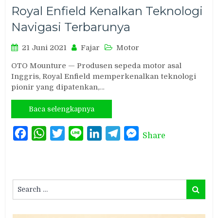
Royal Enfield Kenalkan Teknologi
Navigasi Terbarunya
21 Juni 2021
Fajar
Motor
OTO Mounture — Produsen sepeda motor asal
Inggris, Royal Enfield memperkenalkan teknologi
pionir yang dipatenkan,…
Baca selengkapnya
Facebook
WhatsApp
Twitter
Line
LinkedIn
Telegram
Messenger
Share
Search
Search
for: