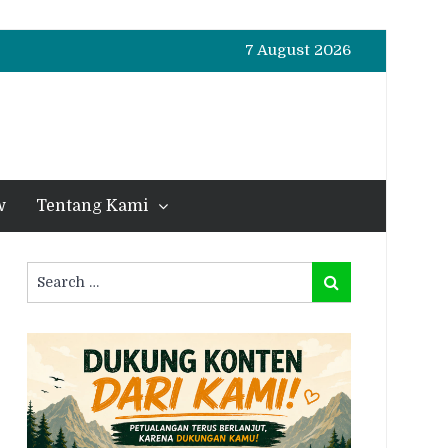
7 August 2026
w
Tentang Kami
Search
Search
for: