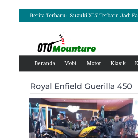
Berita Terbaru:
Beranda
Mobil
Motor
Klasik
K
Royal Enfield Guerilla 450