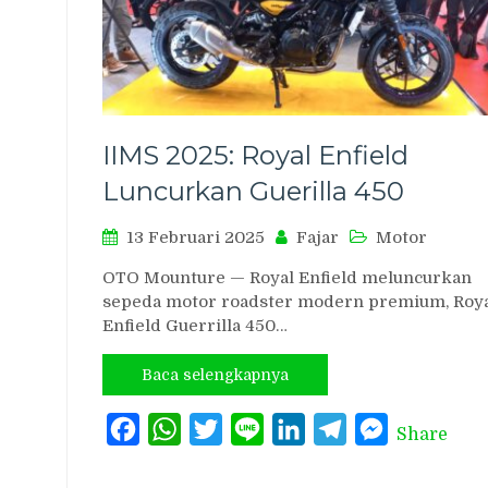
IIMS 2025: Royal Enfield
Luncurkan Guerilla 450
13 Februari 2025
Fajar
Motor
OTO Mounture — Royal Enfield meluncurkan
sepeda motor roadster modern premium, Roy
Enfield Guerrilla 450…
Baca selengkapnya
Facebook
WhatsApp
Twitter
Line
LinkedIn
Telegram
Messenger
Share