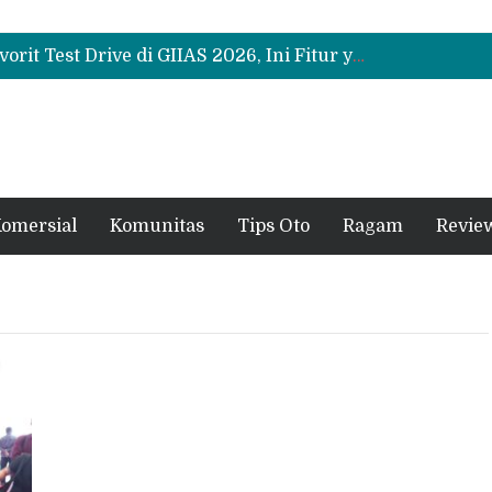
Bukan Sekadar Sporty, Ini Alasan Suzuki Fronx SGX Hybrid Kuro Layak Dilirik
Promo Servis Mitsubishi Agustus 2026, Ada Diskon ESP dan Bodi & Cat Kilau Merdeka
Suzuki XL7 Terbaru Jadi Favorit Test Drive di GIIAS 2026, Ini Fitur yang Paling Dipuji
Bukan Sekadar Sporty, Ini Alasan Suzuki Fronx SGX Hybrid Kuro Layak Dilirik
Promo Servis Mitsubishi Agustus 2026, Ada Diskon ESP dan Bodi & Cat Kilau Merdeka
omersial
Komunitas
Tips Oto
Ragam
Revie