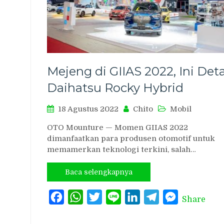
Mejeng di GIIAS 2022, Ini Deta
Daihatsu Rocky Hybrid
18 Agustus 2022
Chito
Mobil
OTO Mounture — Momen GIIAS 2022
dimanfaatkan para produsen otomotif untuk
memamerkan teknologi terkini, salah…
Baca selengkapnya
Facebook
WhatsApp
Twitter
Line
LinkedIn
Telegram
Messenger
Share