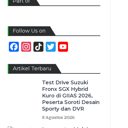
Part of
Follow Us on
Facebook
Instagram
TikTok
Twitter
YouTube
Channel
Artikel Terbaru
Test Drive Suzuki
Fronx SGX Hybrid
Kuro di GIIAS 2026,
Peserta Soroti Desain
Sporty dan DVR
8 Agustus 2026