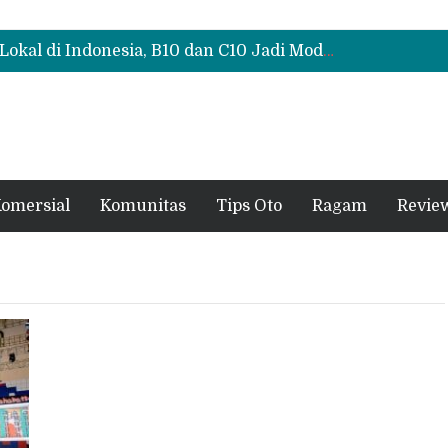
Polytron G3+ Special Collaboration Meluncur di GIIAS 2026, Tampil Makin Gahar dengan Two-Tone
Test Drive Suzuki Fronx SGX Hybrid Kuro di GIIAS 2026, Peserta Soroti Desain Sporty dan DVR
Leapmotor Mulai Perakitan Lokal di Indonesia, B10 dan C10 Jadi Model Perdana
Polytron G3+ Special Collaboration Meluncur di GIIAS 2026, Tampil Makin Gahar dengan Two-Tone
Test Drive Suzuki Fronx SGX Hybrid Kuro di GIIAS 2026, Peserta Soroti Desain Sporty dan DVR
omersial
Komunitas
Tips Oto
Ragam
Revie