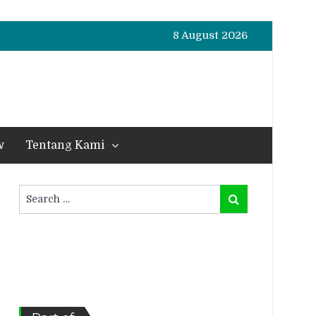
8 August 2026
w
Tentang Kami
Search
Search
for: