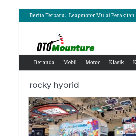
Berita Terbaru:
Beranda
Mobil
Motor
Klasik
K
rocky hybrid