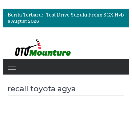
Leapmotor Mulai Perakitan Lokal di Indonesia, B10 dan C10 Jadi Model Perdana
Beli Mobil Jangan Cuma Lihat Cicilan, TAF dan OJK Tekankan Pentingnya Literasi Keuangan
Berita Terbaru:
Test Drive Suzuki Fronx SGX Hybrid Kuro di GIIAS 2026, Peserta Soroti Desain Sporty dan DVR
8 August 2026
Leapmotor Mulai Perakitan Lokal di Indonesia, B10 dan C10 Jadi Model Perdana
Beli Mobil Jangan Cuma Lihat Cicilan, TAF dan OJK Tekankan Pentingnya Literasi Keuangan
recall toyota agya