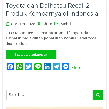
Toyota dan Daihatsu Recall 2
Produk Kembarnya di Indonesia
6 Maret 2025
Chito
Mobil
OTO Mounture — Jenama otomotif Toyota dan
Daihatsu melakukan penarikan kembali atau recall
dua produk…
Baca selengkapnya
Facebook
WhatsApp
Twitter
Line
LinkedIn
Telegram
Messenger
Share
Search
Search
for: