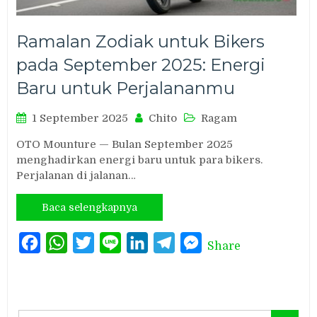
Ramalan Zodiak untuk Bikers
pada September 2025: Energi
Baru untuk Perjalananmu
1 September 2025
Chito
Ragam
OTO Mounture — Bulan September 2025
menghadirkan energi baru untuk para bikers.
Perjalanan di jalanan…
Baca selengkapnya
Facebook
WhatsApp
Twitter
Line
LinkedIn
Telegram
Messenger
Share
Search