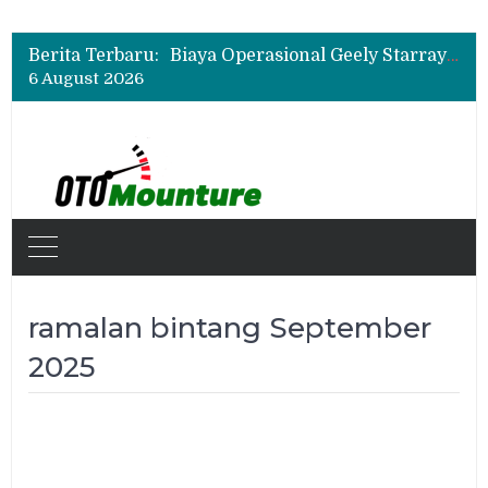
Hino Tingkatkan Keamanan Kendaraan Niaga dengan Standarisasi Karoseri
UD Trucks Extra Mile Challenge 2026 Lahirkan Pengemudi Truk Terbaik, Crisanto Melaju ke Jepang
Berita Terbaru:
Biaya Operasional Geely Starray EM-i Mulai Rp514 Ribu per Bulan, Jarak Tempuh Tembus 1.000 Km
6 August 2026
Hino Tingkatkan Keamanan Kendaraan Niaga dengan Standarisasi Karoseri
ramalan bintang September
2025