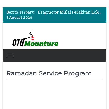
Beli Mobil Jangan Cuma Lihat Cicilan, TAF dan OJK Tekankan Pentingnya Literasi Keuangan
Test Drive Suzuki Fronx SGX Hybrid Kuro di GIIAS 2026, Peserta Soroti Desain Sporty dan DVR
Berita Terbaru:
Leapmotor Mulai Perakitan Lokal di Indonesia, B10 dan C10 Jadi Model Perdana
8 August 2026
Beli Mobil Jangan Cuma Lihat Cicilan, TAF dan OJK Tekankan Pentingnya Literasi Keuangan
Ramadan Service Program