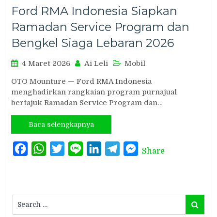
Ford RMA Indonesia Siapkan
Ramadan Service Program dan
Bengkel Siaga Lebaran 2026
4 Maret 2026
Ai Leli
Mobil
OTO Mounture — Ford RMA Indonesia
menghadirkan rangkaian program purnajual
bertajuk Ramadan Service Program dan…
Baca selengkapnya
Facebook
WhatsApp
Twitter
Line
LinkedIn
Telegram
Messenger
Share
Search
Search
for: