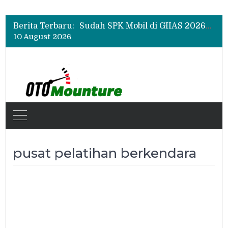
Chery Q Raih Mobil Favorit GIIAS 2026, Test Drive Tembus 200 Sesi per Hari
Rangkul Komunitas Mobil, Motul Indonesia Gelar Car MeetUp Perdana di Tangerang
Berita Terbaru:
Sudah SPK Mobil di GIIAS 2026? Ini Tahapan yang Harus Dilakukan Setelah Pameran
10 August 2026
Chery Q Raih Mobil Favorit GIIAS 2026, Test Drive Tembus 200 Sesi per Hari
Rangkul Komunitas Mobil, Motul Indonesia Gelar Car MeetUp Perdana di Tangerang
pusat pelatihan berkendara