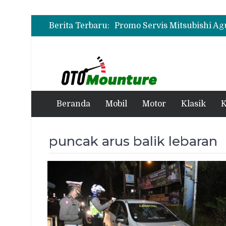
Berita Terbaru:
Beranda
Mobil
Motor
Klasik
K
puncak arus balik lebaran