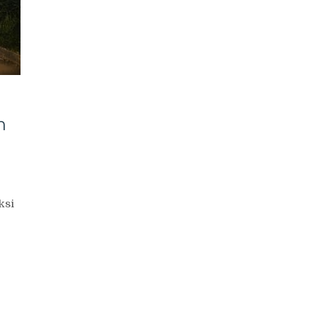
n
ksi