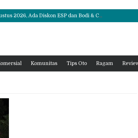
Suzuki XL7 Terbaru Jadi Favorit Test Drive di GIIAS 2026, Ini Fitur yang Paling Dipuji
Bukan Cuma Layar 14,6 Inci, Ini Fitur Pintar Changan Nevo Q05 yang Dibanderol Rp309 Juta
Promo Servis Mitsubishi Agustus 2026, Ada Diskon ESP dan Bodi & Cat Kilau Merdeka
Suzuki XL7 Terbaru Jadi Favorit Test Drive di GIIAS 2026, Ini Fitur yang Paling Dipuji
Bukan Cuma Layar 14,6 Inci, Ini Fitur Pintar Changan Nevo Q05 yang Dibanderol Rp309 Juta
omersial
Komunitas
Tips Oto
Ragam
Revie