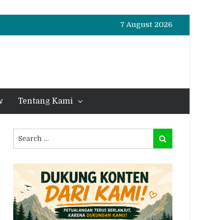
7 August 2026
w
Tentang Kami
Search
Search
for: