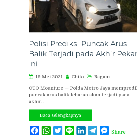
Polisi Prediksi Puncak Arus
Balik Terjadi pada Akhir Peka
Ini
19 Mei 2021
Chito
Ragam
OTO Mounture — Polda Metro Jaya mempredi
puncak arus balik lebaran akan terjadi pada
akhir…
Baca selengkapnya
Facebook
WhatsApp
Twitter
Line
LinkedIn
Telegram
Messenger
Share