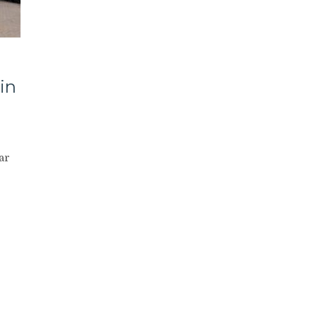
in
ar