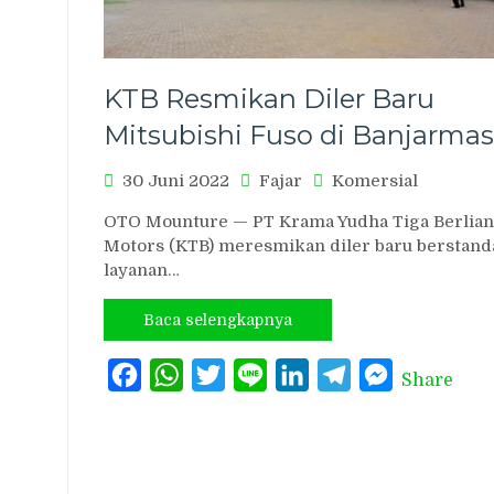
KTB Resmikan Diler Baru
Mitsubishi Fuso di Banjarmas
30 Juni 2022
Fajar
Komersial
OTO Mounture — PT Krama Yudha Tiga Berlian
Motors (KTB) meresmikan diler baru berstand
layanan…
Baca selengkapnya
Facebook
WhatsApp
Twitter
Line
LinkedIn
Telegram
Messenger
Share