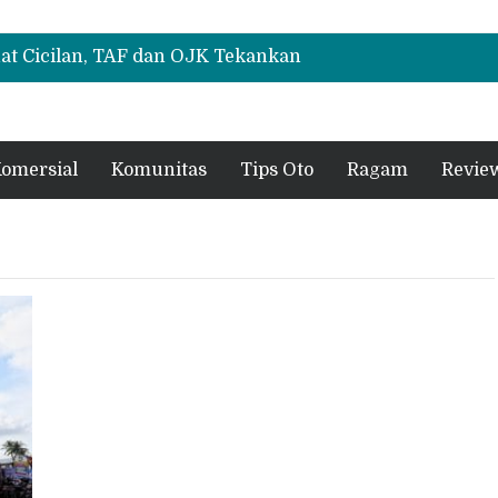
at Cicilan, TAF dan OJK Tekankan
gan
X Hybrid Kuro di GIIAS 2026, Peserta
VR
Lokal di Indonesia, B10 dan C10 Jadi Model
omersial
Komunitas
Tips Oto
Ragam
Revie