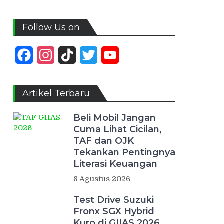
Follow Us on
Facebook
Instagram
TikTok
Twitter
YouTube
Channel
Artikel Terbaru
Beli Mobil Jangan
Cuma Lihat Cicilan,
TAF dan OJK
Tekankan Pentingnya
Literasi Keuangan
8 Agustus 2026
Test Drive Suzuki
Fronx SGX Hybrid
Kuro di GIIAS 2026,