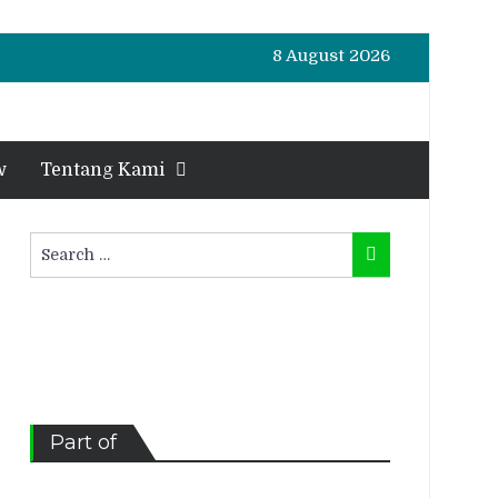
8 August 2026
w
Tentang Kami
Search
Search
for:
Part of