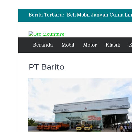
Berita Terbaru:
Beli Mobil Jangan Cuma Lih
Pentingnya Literasi Keuan
Test Drive Suzuki Fronx SG
Soroti Desain Sporty dan D
Leapmotor Mulai Perakitan 
Beranda
Mobil
Motor
Klasik
K
Perdana
PT Barito