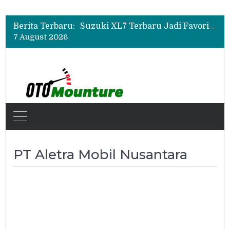
Bukan Sekadar Sporty, Ini Alasan Suzuki Fronx SGX Hybrid Kuro Layak Dilirik
Promo Servis Mitsubishi Agustus 2026, Ada Diskon ESP dan Bodi & Cat Kilau Merdeka
Berita Terbaru:
Suzuki XL7 Terbaru Jadi Favorit Test Drive di GIIAS 2026, Ini Fitur yang Paling Dipuji
7 August 2026
Bukan Sekadar Sporty, Ini Alasan Suzuki Fronx SGX Hybrid Kuro Layak Dilirik
Promo Servis Mitsubishi Agustus 2026, Ada Diskon ESP dan Bodi & Cat Kilau Merdeka
PT Aletra Mobil Nusantara