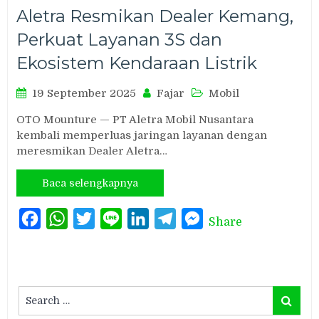
Aletra Resmikan Dealer Kemang,
Perkuat Layanan 3S dan
Ekosistem Kendaraan Listrik
19 September 2025
Fajar
Mobil
OTO Mounture — PT Aletra Mobil Nusantara
kembali memperluas jaringan layanan dengan
meresmikan Dealer Aletra…
Baca selengkapnya
Facebook
WhatsApp
Twitter
Line
LinkedIn
Telegram
Messenger
Share
Search
Search
for: