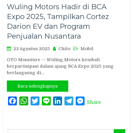
Wuling Motors Hadir di BCA
Expo 2025, Tampilkan Cortez
Darion EV dan Program
Penjualan Nusantara
23 Agustus 2025
Chito
Mobil
OTO Mounture — Wuling Motors kembali
berpartisipasi dalam ajang BCA Expo 2025 yang
berlangsung di…
Baca selengkapnya
Facebook
WhatsApp
Twitter
Line
LinkedIn
Telegram
Messenger
Share
Search