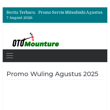
Suzuki XL7 Terbaru Jadi Favorit Test Drive di GIIAS 2026, Ini Fitur yang Paling Dipuji
Bukan Cuma Layar 14,6 Inci, Ini Fitur Pintar Changan Nevo Q05 yang Dibanderol Rp309 Juta
Berita Terbaru:
Promo Servis Mitsubishi Agustus 2026, Ada Diskon ESP dan Bodi & Cat Kilau Merdeka
7 August 2026
Suzuki XL7 Terbaru Jadi Favorit Test Drive di GIIAS 2026, Ini Fitur yang Paling Dipuji
Bukan Cuma Layar 14,6 Inci, Ini Fitur Pintar Changan Nevo Q05 yang Dibanderol Rp309 Juta
Promo Wuling Agustus 2025