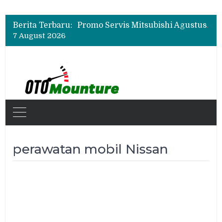
Suzuki XL7 Terbaru Jadi Favorit Test Drive di GIIAS 2026, Ini Fitur yang Paling Dipuji
Bukan Cuma Layar 14,6 Inci, Ini Fitur Pintar Changan Nevo Q05 yang Dibanderol Rp309 Juta
Berita Terbaru:
Promo Servis Mitsubishi Agustus 2026, Ada Diskon ESP dan Bodi & Cat Kilau Merdeka
7 August 2026
Suzuki XL7 Terbaru Jadi Favorit Test Drive di GIIAS 2026, Ini Fitur yang Paling Dipuji
Bukan Cuma Layar 14,6 Inci, Ini Fitur Pintar Changan Nevo Q05 yang Dibanderol Rp309 Juta
perawatan mobil Nissan