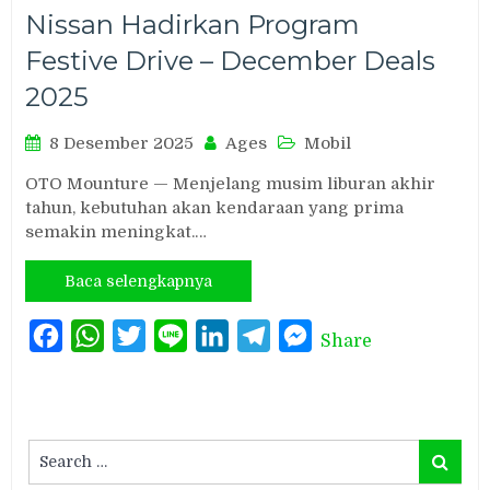
Nissan Hadirkan Program
Festive Drive – December Deals
2025
8 Desember 2025
Ages
Mobil
OTO Mounture — Menjelang musim liburan akhir
tahun, kebutuhan akan kendaraan yang prima
semakin meningkat.…
Baca selengkapnya
Facebook
WhatsApp
Twitter
Line
LinkedIn
Telegram
Messenger
Share
Search
Search
for: