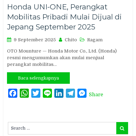
Honda UNI-ONE, Perangkat
Mobilitas Pribadi Mulai Dijual di
Jepang September 2025
9 September 2025
Chito
Ragam
OTO Mounture — Honda Motor Co., Ltd. (Honda)
resmi mengumumkan akan mulai menjual
perangkat mobilitas…
Baca selengkapnya
Facebook
WhatsApp
Twitter
Line
LinkedIn
Telegram
Messenger
Share
Search
Search
for: