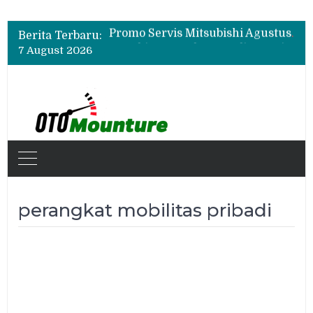
Bukan Cuma Layar 14,6 Inci, Ini Fitur Pintar Changan Nevo Q05 yang Dibanderol Rp309 Juta
Promo Servis Mitsubishi Agustus 2026, Ada Diskon ESP dan Bodi & Cat Kilau Merdeka
Berita Terbaru:
Suzuki XL7 Terbaru Jadi Favorit Test Drive di GIIAS 2026, Ini Fitur yang Paling Dipuji
7 August 2026
Bukan Cuma Layar 14,6 Inci, Ini Fitur Pintar Changan Nevo Q05 yang Dibanderol Rp309 Juta
perangkat mobilitas pribadi