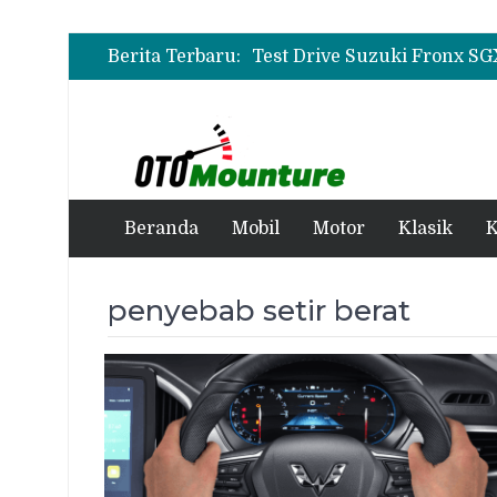
Berita Terbaru:
Beranda
Mobil
Motor
Klasik
K
penyebab setir berat