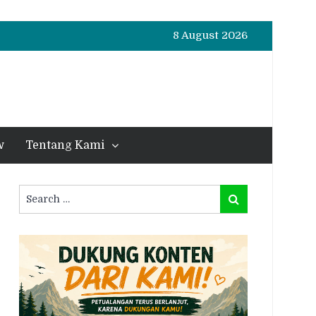
8 August 2026
w
Tentang Kami
Search
Search
for: