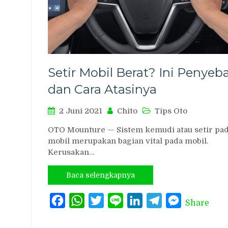
Setir Mobil Berat? Ini Penyeb
dan Cara Atasinya
2 Juni 2021
Chito
Tips Oto
OTO Mounture — Sistem kemudi atau setir pa
mobil merupakan bagian vital pada mobil.
Kerusakan…
Baca selengkapnya
Facebook
WhatsApp
Twitter
Line
LinkedIn
Telegram
Messenger
Share