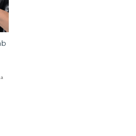
ab
da