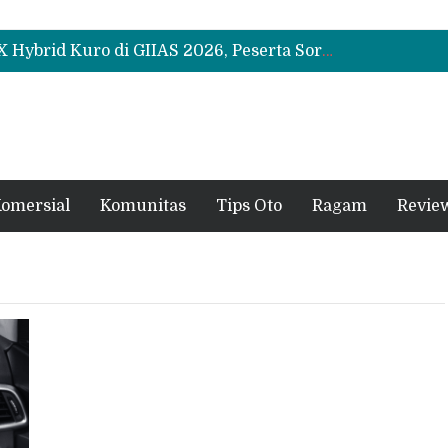
Leapmotor Mulai Perakitan Lokal di Indonesia, B10 dan C10 Jadi Model Perdana
Beli Mobil Jangan Cuma Lihat Cicilan, TAF dan OJK Tekankan Pentingnya Literasi Keuangan
Test Drive Suzuki Fronx SGX Hybrid Kuro di GIIAS 2026, Peserta Soroti Desain Sporty dan DVR
Leapmotor Mulai Perakitan Lokal di Indonesia, B10 dan C10 Jadi Model Perdana
Beli Mobil Jangan Cuma Lihat Cicilan, TAF dan OJK Tekankan Pentingnya Literasi Keuangan
omersial
Komunitas
Tips Oto
Ragam
Revie