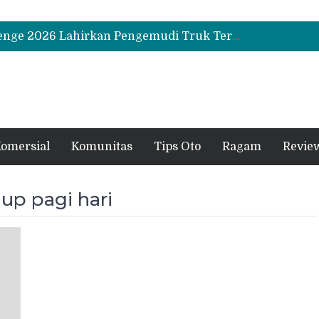
Biaya Operasional Geely Starray EM-i Mulai Rp514 Ribu per Bulan, Jarak Tempuh Tembus 1.000 Km
Hino Tingkatkan Keamanan Kendaraan Niaga dengan Standarisasi Karoseri
UD Trucks Extra Mile Challenge 2026 Lahirkan Pengemudi Truk Terbaik, Crisanto Melaju ke Jepang
Biaya Operasional Geely Starray EM-i Mulai Rp514 Ribu per Bulan, Jarak Tempuh Tembus 1.000 Km
Hino Tingkatkan Keamanan Kendaraan Niaga dengan Standarisasi Karoseri
omersial
Komunitas
Tips Oto
Ragam
Revie
up pagi hari