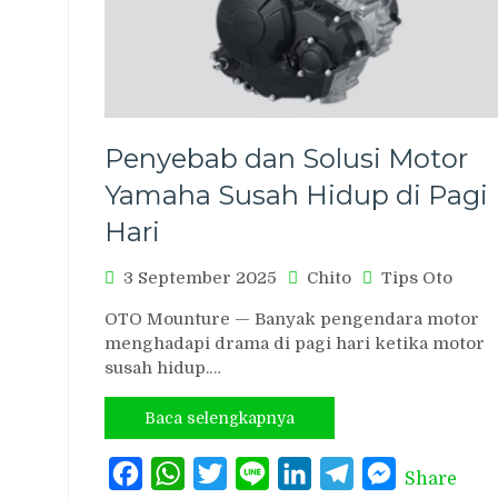
Penyebab dan Solusi Motor
Yamaha Susah Hidup di Pagi
Hari
3 September 2025
Chito
Tips Oto
OTO Mounture — Banyak pengendara motor
menghadapi drama di pagi hari ketika motor
susah hidup.…
Baca selengkapnya
Facebook
WhatsApp
Twitter
Line
LinkedIn
Telegram
Messenger
Share