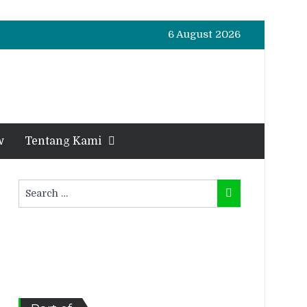
6 August 2026
w
Tentang Kami
Search
Search
for: