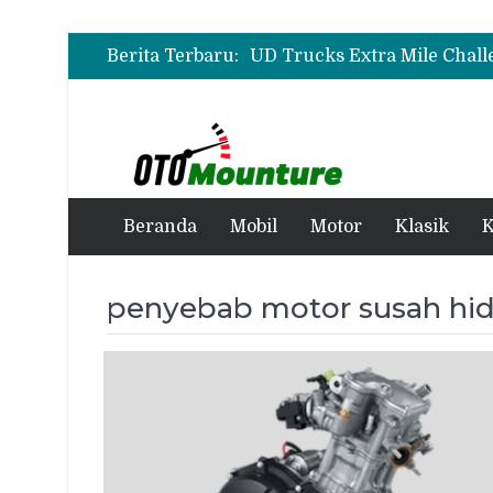
Berita Terbaru:
Beranda
Mobil
Motor
Klasik
K
penyebab motor susah hid