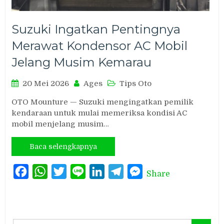
Suzuki Ingatkan Pentingnya
Merawat Kondensor AC Mobil
Jelang Musim Kemarau
20 Mei 2026
Ages
Tips Oto
OTO Mounture — Suzuki mengingatkan pemilik
kendaraan untuk mulai memeriksa kondisi AC
mobil menjelang musim…
Baca selengkapnya
Facebook
WhatsApp
Twitter
Line
LinkedIn
Telegram
Messenger
Share
Search