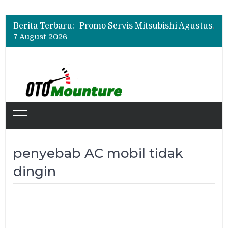
Suzuki XL7 Terbaru Jadi Favorit Test Drive di GIIAS 2026, Ini Fitur yang Paling Dipuji
Bukan Cuma Layar 14,6 Inci, Ini Fitur Pintar Changan Nevo Q05 yang Dibanderol Rp309 Juta
Berita Terbaru:
Promo Servis Mitsubishi Agustus 2026, Ada Diskon ESP dan Bodi & Cat Kilau Merdeka
7 August 2026
Suzuki XL7 Terbaru Jadi Favorit Test Drive di GIIAS 2026, Ini Fitur yang Paling Dipuji
Bukan Cuma Layar 14,6 Inci, Ini Fitur Pintar Changan Nevo Q05 yang Dibanderol Rp309 Juta
penyebab AC mobil tidak
dingin