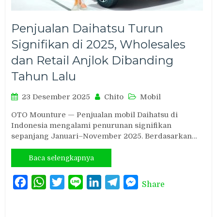
Penjualan Daihatsu Turun
Signifikan di 2025, Wholesales
dan Retail Anjlok Dibanding
Tahun Lalu
23 Desember 2025
Chito
Mobil
OTO Mounture — Penjualan mobil Daihatsu di
Indonesia mengalami penurunan signifikan
sepanjang Januari–November 2025. Berdasarkan…
Baca selengkapnya
Facebook
WhatsApp
Twitter
Line
LinkedIn
Telegram
Messenger
Share