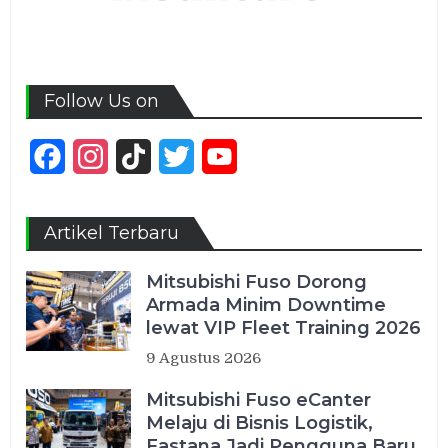
Follow Us on
Facebook
Instagram
TikTok
Twitter
YouTube
Channel
Artikel Terbaru
Mitsubishi Fuso Dorong
Armada Minim Downtime
lewat VIP Fleet Training 2026
9 Agustus 2026
Mitsubishi Fuso eCanter
Melaju di Bisnis Logistik,
Fastana Jadi Pengguna Baru