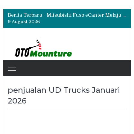
Mitsubishi Fuso Perkenalkan Next Generation Zero Down Time di GIIAS 2026
Mitsubishi Fuso Dorong Armada Minim Downtime lewat VIP Fleet Training 2026
Berita Terbaru:
Mitsubishi Fuso eCanter Melaju di Bisnis Logistik, Fastana Jadi Pengguna Baru
9 August 2026
Mitsubishi Fuso Perkenalkan Next Generation Zero Down Time di GIIAS 2026
Mitsubishi Fuso Dorong Armada Minim Downtime lewat VIP Fleet Training 2026
penjualan UD Trucks Januari
2026