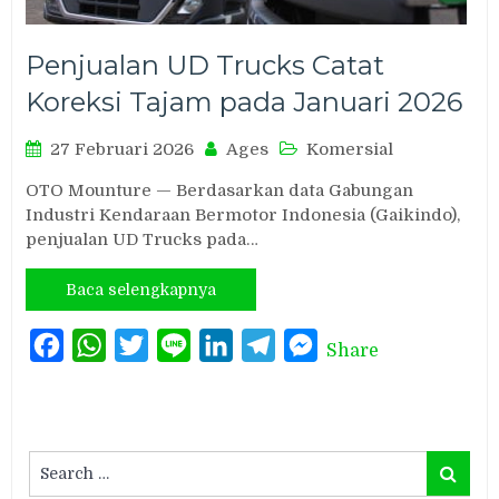
Penjualan UD Trucks Catat
Koreksi Tajam pada Januari 2026
27 Februari 2026
Ages
Komersial
OTO Mounture — Berdasarkan data Gabungan
Industri Kendaraan Bermotor Indonesia (Gaikindo),
penjualan UD Trucks pada…
Baca selengkapnya
Facebook
WhatsApp
Twitter
Line
LinkedIn
Telegram
Messenger
Share
Search
Search
for: