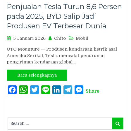
Penjualan Tesla Turun 8,6 Persen
pada 2025, BYD Salip Jadi
Produsen EV Terbesar Dunia
5 Januari 2026
Chito
Mobil
OTO Mounture — Produsen kendaraan listrik asal
Amerika Serikat, Tesla, mencatat penurunan
pengiriman kendaraan global…
Baca selengkapnya
Facebook
WhatsApp
Twitter
Line
LinkedIn
Telegram
Messenger
Share
Search
Search
for: