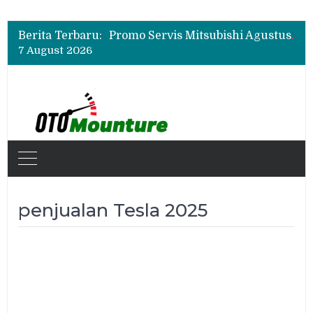
Suzuki XL7 Terbaru Jadi Favorit Test Drive di GIIAS 2026, Ini Fitur yang Paling Dipuji
Bukan Cuma Layar 14,6 Inci, Ini Fitur Pintar Changan Nevo Q05 yang Dibanderol Rp309 Juta
Berita Terbaru:
Promo Servis Mitsubishi Agustus 2026, Ada Diskon ESP dan Bodi & Cat Kilau Merdeka
7 August 2026
Suzuki XL7 Terbaru Jadi Favorit Test Drive di GIIAS 2026, Ini Fitur yang Paling Dipuji
Bukan Cuma Layar 14,6 Inci, Ini Fitur Pintar Changan Nevo Q05 yang Dibanderol Rp309 Juta
penjualan Tesla 2025