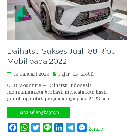
Daihatsu Sukses Jual 188 Ribu
Mobil pada 2022
13 Januari 2023
Fajar
Mobil
OTO Mounture — Daihatsu Indonesia
mengumumkan berhasil mencatatkan hasil
gemilang untuk penjualannya pada 2022 lalu.…
Baca selengkapnya
Facebook
WhatsApp
Twitter
Line
LinkedIn
Telegram
Messenger
Share