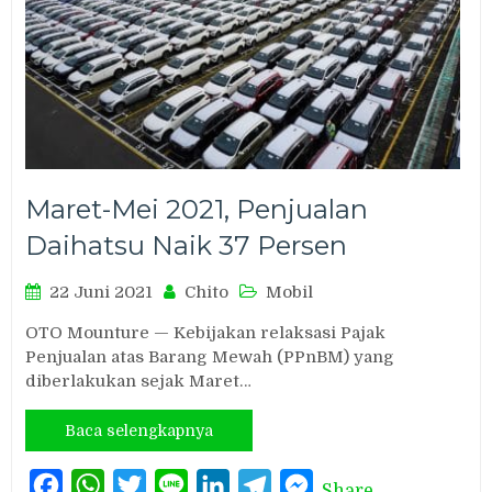
Maret-Mei 2021, Penjualan
Daihatsu Naik 37 Persen
22 Juni 2021
Chito
Mobil
OTO Mounture — Kebijakan relaksasi Pajak
Penjualan atas Barang Mewah (PPnBM) yang
diberlakukan sejak Maret…
Baca selengkapnya
Facebook
WhatsApp
Twitter
Line
LinkedIn
Telegram
Messenger
Share