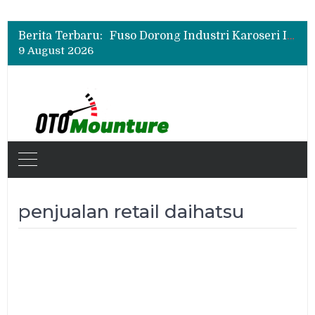
Insentif Mobil Listrik 2026 Tak Berlaku untuk Hybrid? Ini Penjelasan Pemerintah
Fuso Dorong Industri Karoseri Indonesia Naik Kelas Lewat Program Sertifikasi
Berita Terbaru:
New Daihatsu Sigra 1.2R Punya Tampilan Lebih Sporty, Ini Fitur dan Spesifikasinya
9 August 2026
Insentif Mobil Listrik 2026 Tak Berlaku untuk Hybrid? Ini Penjelasan Pemerintah
penjualan retail daihatsu