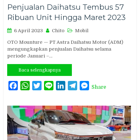
Penjualan Daihatsu Tembus 57
Ribuan Unit Hingga Maret 2023
6 April 2023
Chito
Mobil
OTO Mounture — PT Astra Daihatsu Motor (ADM)
mengungkapkan penjualan Daihatsu selama
periode Januari –…
Baca selengkapnya
Facebook
WhatsApp
Twitter
Line
LinkedIn
Telegram
Messenger
Share