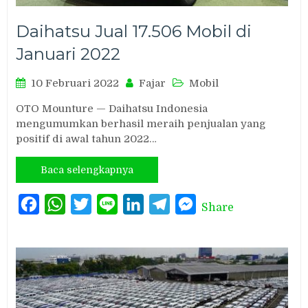
Daihatsu Jual 17.506 Mobil di
Januari 2022
10 Februari 2022
Fajar
Mobil
OTO Mounture — Daihatsu Indonesia
mengumumkan berhasil meraih penjualan yang
positif di awal tahun 2022…
Baca selengkapnya
Facebook
WhatsApp
Twitter
Line
LinkedIn
Telegram
Messenger
Share