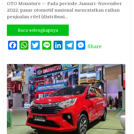
OTO Mounture — Pada periode Januari–November
2022, pasar otomotif nasional mencatatkan raihan
penjualan ritel (distribusi…
Baca selengkapnya
Facebook
WhatsApp
Twitter
Line
LinkedIn
Telegram
Messenger
Share