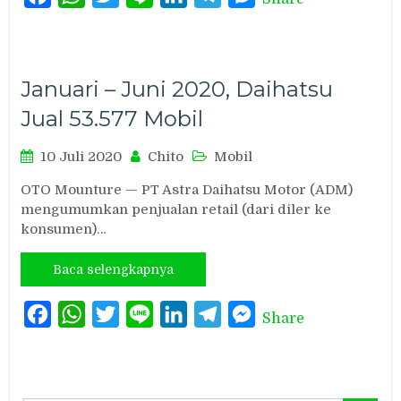
Januari – Juni 2020, Daihatsu
Jual 53.577 Mobil
10 Juli 2020
Chito
Mobil
OTO Mounture — PT Astra Daihatsu Motor (ADM)
mengumumkan penjualan retail (dari diler ke
konsumen)…
Baca selengkapnya
Facebook
WhatsApp
Twitter
Line
LinkedIn
Telegram
Messenger
Share