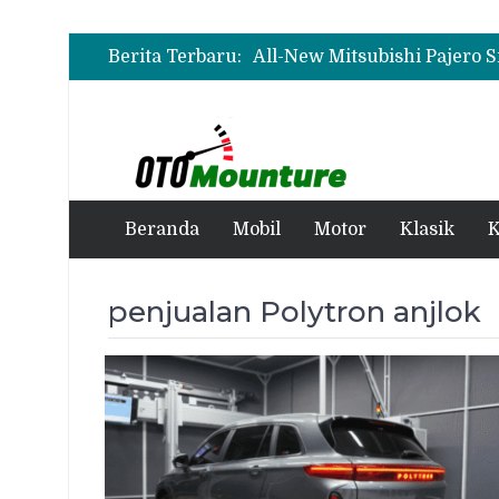
Wuling Tambah Varian New 
Berita Terbaru:
Wuling Tambah Varian New 
Beranda
Mobil
Motor
Klasik
K
penjualan Polytron anjlok