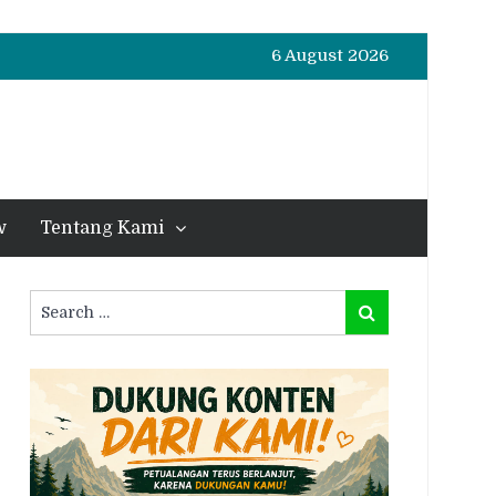
6 August 2026
w
Tentang Kami
Search
Search
for: