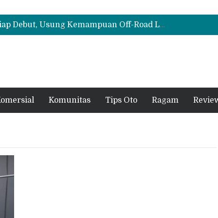
Cloud EV SE, Harga Mulai Rp299 Juta
Biaya Operasional Geely Starray EM-i Mulai Rp514 Ribu per Bulan, Jarak Tempuh Tembus 1.000 Km
All-New Mitsubishi Pajero Siap Debut, Usung Kemampuan Off-Road Lebih Tangguh
Cloud EV SE, Harga Mulai Rp299 Juta
Biaya Operasional Geely Starray EM-i Mulai Rp514 Ribu per Bulan, Jarak Tempuh Tembus 1.000 Km
omersial
Komunitas
Tips Oto
Ragam
Revie