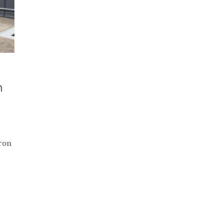
n
ron