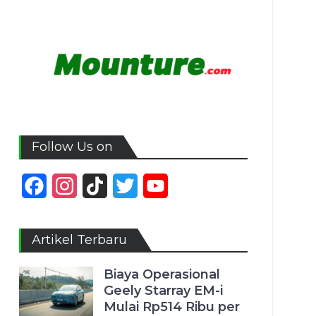
Follow Us on
Facebook
Instagram
TikTok
Twitter
YouTube
Channel
Artikel Terbaru
Biaya Operasional
Geely Starray EM-i
Mulai Rp514 Ribu per