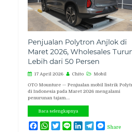
Penjualan Polytron Anjlok di
Maret 2026, Wholesales Turu
Lebih dari 50 Persen
17 April 2026
Chito
Mobil
OTO Mounture — Penjualan mobil listrik Polyt
di Indonesia pada Maret 2026 mengalami
penurunan tajam.…
Baca selengkapnya
Facebook
WhatsApp
Twitter
Line
LinkedIn
Telegram
Messenger
Share