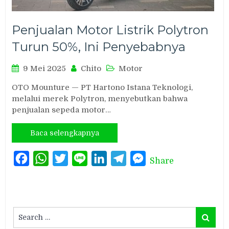
Penjualan Motor Listrik Polytron
Turun 50%, Ini Penyebabnya
9 Mei 2025
Chito
Motor
OTO Mounture — PT Hartono Istana Teknologi,
melalui merek Polytron, menyebutkan bahwa
penjualan sepeda motor…
Baca selengkapnya
Facebook
WhatsApp
Twitter
Line
LinkedIn
Telegram
Messenger
Share
Search
Search
for: