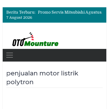
Suzuki XL7 Terbaru Jadi Favorit Test Drive di GIIAS 2026, Ini Fitur yang Paling Dipuji
Bukan Cuma Layar 14,6 Inci, Ini Fitur Pintar Changan Nevo Q05 yang Dibanderol Rp309 Juta
Berita Terbaru:
Promo Servis Mitsubishi Agustus 2026, Ada Diskon ESP dan Bodi & Cat Kilau Merdeka
7 August 2026
Suzuki XL7 Terbaru Jadi Favorit Test Drive di GIIAS 2026, Ini Fitur yang Paling Dipuji
Bukan Cuma Layar 14,6 Inci, Ini Fitur Pintar Changan Nevo Q05 yang Dibanderol Rp309 Juta
penjualan motor listrik
polytron