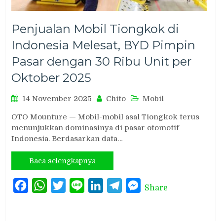
Penjualan Mobil Tiongkok di
Indonesia Melesat, BYD Pimpin
Pasar dengan 30 Ribu Unit per
Oktober 2025
14 November 2025
Chito
Mobil
OTO Mounture — Mobil-mobil asal Tiongkok terus
menunjukkan dominasinya di pasar otomotif
Indonesia. Berdasarkan data…
Baca selengkapnya
Facebook
WhatsApp
Twitter
Line
LinkedIn
Telegram
Messenger
Share