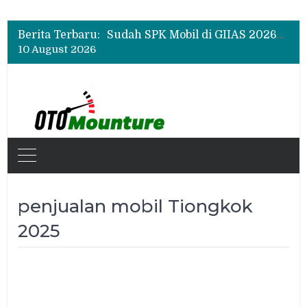
Chery Q Raih Mobil Favorit GIIAS 2026, Test Drive Tembus 200 Sesi per Hari
Rangkul Komunitas Mobil, Motul Indonesia Gelar Car MeetUp Perdana di Tangerang
Berita Terbaru:
Sudah SPK Mobil di GIIAS 2026? Ini Tahapan yang Harus Dilakukan Setelah Pameran
10 August 2026
Chery Q Raih Mobil Favorit GIIAS 2026, Test Drive Tembus 200 Sesi per Hari
Rangkul Komunitas Mobil, Motul Indonesia Gelar Car MeetUp Perdana di Tangerang
penjualan mobil Tiongkok
2025