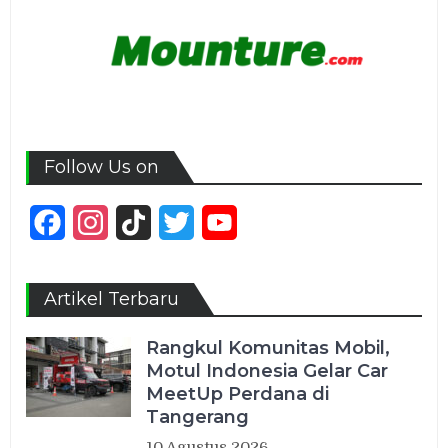
Follow Us on
Facebook
Instagram
TikTok
Twitter
YouTube
Channel
Artikel Terbaru
Rangkul Komunitas Mobil,
Motul Indonesia Gelar Car
MeetUp Perdana di
Tangerang
10 Agustus 2026