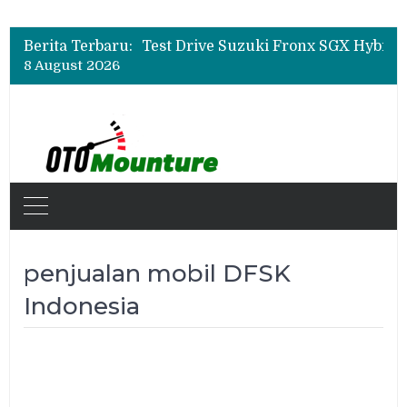
Leapmotor Mulai Perakitan Lokal di Indonesia, B10 dan C10 Jadi Model Perdana
Beli Mobil Jangan Cuma Lihat Cicilan, TAF dan OJK Tekankan Pentingnya Literasi Keuangan
Berita Terbaru:
Test Drive Suzuki Fronx SGX Hybrid Kuro di GIIAS 2026, Peserta Soroti Desain Sporty dan DVR
8 August 2026
Leapmotor Mulai Perakitan Lokal di Indonesia, B10 dan C10 Jadi Model Perdana
Beli Mobil Jangan Cuma Lihat Cicilan, TAF dan OJK Tekankan Pentingnya Literasi Keuangan
penjualan mobil DFSK
Indonesia