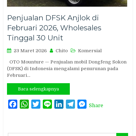
Penjualan DFSK Anjlok di
Februari 2026, Wholesales
Tinggal 30 Unit
23 Maret 2026
Chito
Komersial
OTO Mounture — Penjualan mobil Dongfeng Sokon
(DFSK) di Indonesia mengalami penurunan pada
Februari…
Baca selengkapnya
Facebook
WhatsApp
Twitter
Line
LinkedIn
Telegram
Messenger
Share
Search