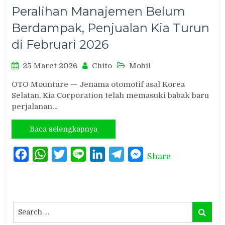
Peralihan Manajemen Belum
Berdampak, Penjualan Kia Turun
di Februari 2026
25 Maret 2026
Chito
Mobil
OTO Mounture — Jenama otomotif asal Korea
Selatan, Kia Corporation telah memasuki babak baru
perjalanan…
Baca selengkapnya
Facebook
WhatsApp
Twitter
Line
LinkedIn
Telegram
Messenger
Share
Search
Search
for: