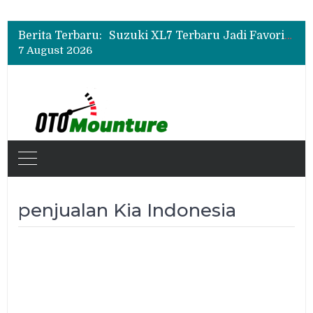
Bukan Sekadar Sporty, Ini Alasan Suzuki Fronx SGX Hybrid Kuro Layak Dilirik
Promo Servis Mitsubishi Agustus 2026, Ada Diskon ESP dan Bodi & Cat Kilau Merdeka
Berita Terbaru:
Suzuki XL7 Terbaru Jadi Favorit Test Drive di GIIAS 2026, Ini Fitur yang Paling Dipuji
7 August 2026
Bukan Sekadar Sporty, Ini Alasan Suzuki Fronx SGX Hybrid Kuro Layak Dilirik
Promo Servis Mitsubishi Agustus 2026, Ada Diskon ESP dan Bodi & Cat Kilau Merdeka
penjualan Kia Indonesia