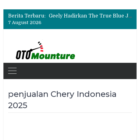
Auto2000 Gelar Kompetisi Mekanik Terbaik 2026, Ini Daftar Lengkap Juaranya
Bukan Sekadar Sporty, Ini Alasan Suzuki Fronx SGX Hybrid Kuro Layak Dilirik
Berita Terbaru:
Geely Hadirkan The True Blue Journey, Fans Bisa Dapat Tiket Chelsea vs AC Milan
7 August 2026
Auto2000 Gelar Kompetisi Mekanik Terbaik 2026, Ini Daftar Lengkap Juaranya
Bukan Sekadar Sporty, Ini Alasan Suzuki Fronx SGX Hybrid Kuro Layak Dilirik
penjualan Chery Indonesia
2025