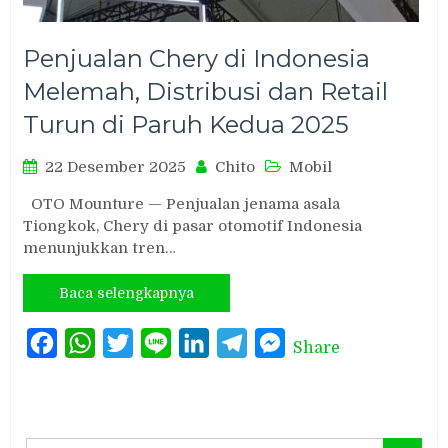
Penjualan Chery di Indonesia
Melemah, Distribusi dan Retail
Turun di Paruh Kedua 2025
22 Desember 2025
Chito
Mobil
OTO Mounture — Penjualan jenama asala
Tiongkok, Chery di pasar otomotif Indonesia
menunjukkan tren…
Baca selengkapnya
Facebook
WhatsApp
Twitter
Line
LinkedIn
Telegram
Messenger
Share
Search