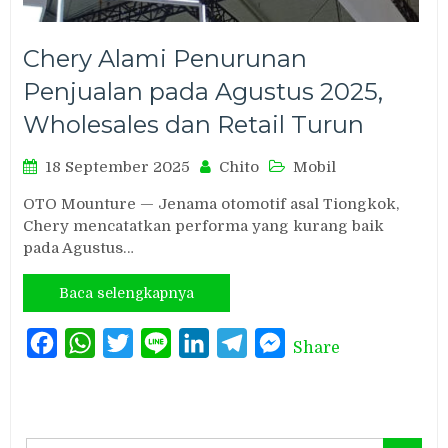
Chery Alami Penurunan
Penjualan pada Agustus 2025,
Wholesales dan Retail Turun
18 September 2025
Chito
Mobil
OTO Mounture — Jenama otomotif asal Tiongkok,
Chery mencatatkan performa yang kurang baik
pada Agustus…
Baca selengkapnya
Facebook
WhatsApp
Twitter
Line
LinkedIn
Telegram
Messenger
Share
Search