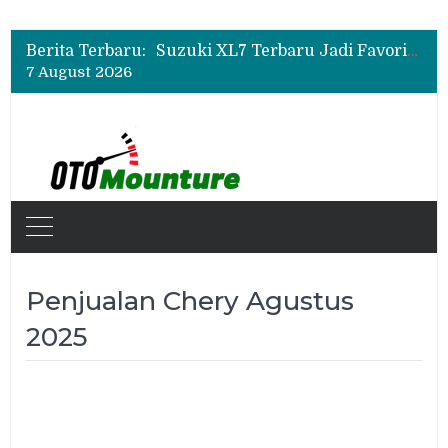
Bukan Sekadar Sporty, Ini Alasan Suzuki Fronx SGX Hybrid Kuro Layak Dilirik
Promo Servis Mitsubishi Agustus 2026, Ada Diskon ESP dan Bodi & Cat Kilau Merdeka
Berita Terbaru:
Suzuki XL7 Terbaru Jadi Favorit Test Drive di GIIAS 2026, Ini Fitur yang Paling Dipuji
7 August 2026
Bukan Sekadar Sporty, Ini Alasan Suzuki Fronx SGX Hybrid Kuro Layak Dilirik
Promo Servis Mitsubishi Agustus 2026, Ada Diskon ESP dan Bodi & Cat Kilau Merdeka
Penjualan Chery Agustus
2025