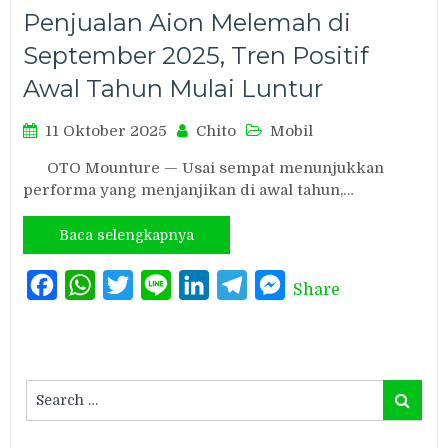
Penjualan Aion Melemah di
September 2025, Tren Positif
Awal Tahun Mulai Luntur
11 Oktober 2025
Chito
Mobil
OTO Mounture — Usai sempat menunjukkan
performa yang menjanjikan di awal tahun,…
Baca selengkapnya
Facebook
WhatsApp
Twitter
Line
LinkedIn
Telegram
Messenger
Share
Search
Search
for: