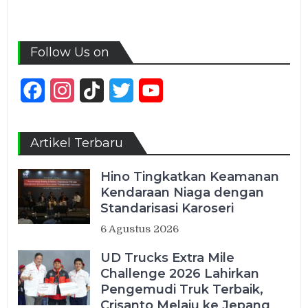
Follow Us on
Facebook
Instagram
TikTok
Twitter
YouTube
Channel
Artikel Terbaru
Hino Tingkatkan Keamanan
Kendaraan Niaga dengan
Standarisasi Karoseri
6 Agustus 2026
UD Trucks Extra Mile
Challenge 2026 Lahirkan
Pengemudi Truk Terbaik,
Crisanto Melaju ke Jepang