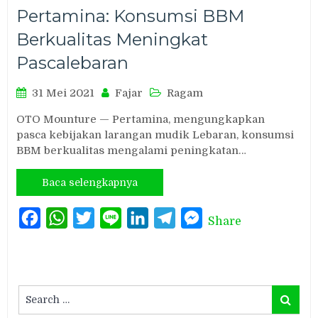
Pertamina: Konsumsi BBM
Berkualitas Meningkat
Pascalebaran
31 Mei 2021
Fajar
Ragam
OTO Mounture — Pertamina, mengungkapkan
pasca kebijakan larangan mudik Lebaran, konsumsi
BBM berkualitas mengalami peningkatan…
Baca selengkapnya
Facebook
WhatsApp
Twitter
Line
LinkedIn
Telegram
Messenger
Share
Search
Search
for: