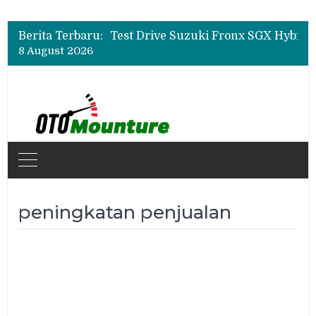
Leapmotor Mulai Perakitan Lokal di Indonesia, B10 dan C10 Jadi Model Perdana
Beli Mobil Jangan Cuma Lihat Cicilan, TAF dan OJK Tekankan Pentingnya Literasi Keuangan
Berita Terbaru:
Test Drive Suzuki Fronx SGX Hybrid Kuro di GIIAS 2026, Peserta Soroti Desain Sporty dan DVR
8 August 2026
Leapmotor Mulai Perakitan Lokal di Indonesia, B10 dan C10 Jadi Model Perdana
Beli Mobil Jangan Cuma Lihat Cicilan, TAF dan OJK Tekankan Pentingnya Literasi Keuangan
peningkatan penjualan