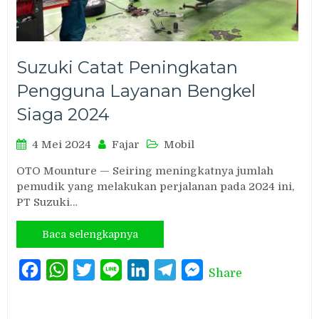
Suzuki Catat Peningkatan
Pengguna Layanan Bengkel
Siaga 2024
4 Mei 2024
Fajar
Mobil
OTO Mounture — Seiring meningkatnya jumlah
pemudik yang melakukan perjalanan pada 2024 ini,
PT Suzuki…
Baca selengkapnya
Facebook
WhatsApp
Twitter
Line
LinkedIn
Telegram
Messenger
Share