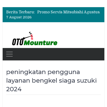
Suzuki XL7 Terbaru Jadi Favorit Test Drive di GIIAS 2026, Ini Fitur yang Paling Dipuji
Bukan Cuma Layar 14,6 Inci, Ini Fitur Pintar Changan Nevo Q05 yang Dibanderol Rp309 Juta
Berita Terbaru:
Promo Servis Mitsubishi Agustus 2026, Ada Diskon ESP dan Bodi & Cat Kilau Merdeka
7 August 2026
Suzuki XL7 Terbaru Jadi Favorit Test Drive di GIIAS 2026, Ini Fitur yang Paling Dipuji
Bukan Cuma Layar 14,6 Inci, Ini Fitur Pintar Changan Nevo Q05 yang Dibanderol Rp309 Juta
peningkatan pengguna
layanan bengkel siaga suzuki
2024