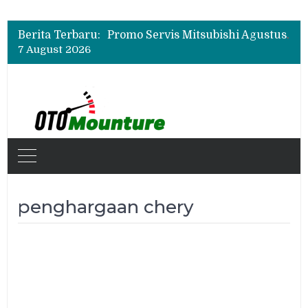
Suzuki XL7 Terbaru Jadi Favorit Test Drive di GIIAS 2026, Ini Fitur yang Paling Dipuji
Bukan Cuma Layar 14,6 Inci, Ini Fitur Pintar Changan Nevo Q05 yang Dibanderol Rp309 Juta
Berita Terbaru:
Promo Servis Mitsubishi Agustus 2026, Ada Diskon ESP dan Bodi & Cat Kilau Merdeka
7 August 2026
Suzuki XL7 Terbaru Jadi Favorit Test Drive di GIIAS 2026, Ini Fitur yang Paling Dipuji
Bukan Cuma Layar 14,6 Inci, Ini Fitur Pintar Changan Nevo Q05 yang Dibanderol Rp309 Juta
penghargaan chery