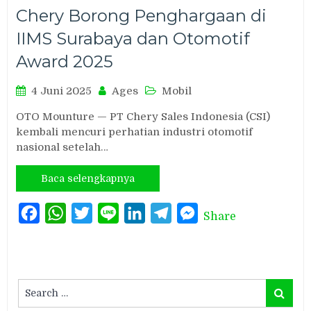
Chery Borong Penghargaan di
IIMS Surabaya dan Otomotif
Award 2025
4 Juni 2025
Ages
Mobil
OTO Mounture — PT Chery Sales Indonesia (CSI)
kembali mencuri perhatian industri otomotif
nasional setelah…
Baca selengkapnya
Facebook
WhatsApp
Twitter
Line
LinkedIn
Telegram
Messenger
Share
Search
Search
for: