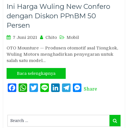
Ini Harga Wuling New Confero
dengan Diskon PPnBM 50
Persen
7 Juni 2021
Chito
Mobil
OTO Mounture — Produsen otomotif asal Tiongkok,
Wuling Motors menghadirkan penyegaran untuk
salah satu model…
Baca selengkapnya
Facebook
WhatsApp
Twitter
Line
LinkedIn
Telegram
Messenger
Share
Search
Search
for: