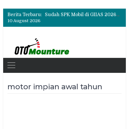
Chery Q Raih Mobil Favorit GIIAS 2026, Test Drive Tembus 200 Sesi per Hari
Rangkul Komunitas Mobil, Motul Indonesia Gelar Car MeetUp Perdana di Tangerang
Berita Terbaru:
Sudah SPK Mobil di GIIAS 2026? Ini Tahapan yang Harus Dilakukan Setelah Pameran
10 August 2026
Chery Q Raih Mobil Favorit GIIAS 2026, Test Drive Tembus 200 Sesi per Hari
Rangkul Komunitas Mobil, Motul Indonesia Gelar Car MeetUp Perdana di Tangerang
motor impian awal tahun