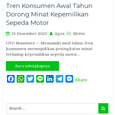
Tren Konsumen Awal Tahun
Dorong Minat Kepemilikan
Sepeda Motor
31 Desember 2025
Ages
Motor
OTO Mounture — Memasuki awal tahun, tren
konsumen menunjukkan peningkatan minat
terhadap kepemilikan sepeda motor…
Baca selengkapnya
Facebook
WhatsApp
Twitter
Line
LinkedIn
Telegram
Messenger
Share
Search
Search
for: