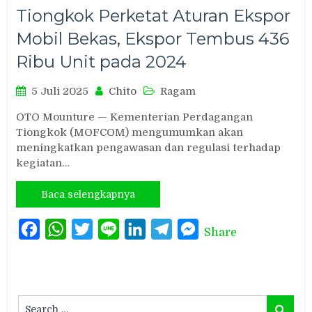
Tiongkok Perketat Aturan Ekspor
Mobil Bekas, Ekspor Tembus 436
Ribu Unit pada 2024
5 Juli 2025
Chito
Ragam
OTO Mounture — Kementerian Perdagangan
Tiongkok (MOFCOM) mengumumkan akan
meningkatkan pengawasan dan regulasi terhadap
kegiatan…
Baca selengkapnya
Facebook
WhatsApp
Twitter
Line
LinkedIn
Telegram
Messenger
Share
Search
Search