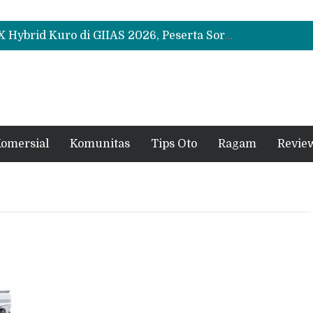
Leapmotor Mulai Perakitan Lokal di Indonesia, B10 dan C10 Jadi Model Perdana
Beli Mobil Jangan Cuma Lihat Cicilan, TAF dan OJK Tekankan Pentingnya Literasi Keuangan
Test Drive Suzuki Fronx SGX Hybrid Kuro di GIIAS 2026, Peserta Soroti Desain Sporty dan DVR
Leapmotor Mulai Perakitan Lokal di Indonesia, B10 dan C10 Jadi Model Perdana
Beli Mobil Jangan Cuma Lihat Cicilan, TAF dan OJK Tekankan Pentingnya Literasi Keuangan
omersial
Komunitas
Tips Oto
Ragam
Revie