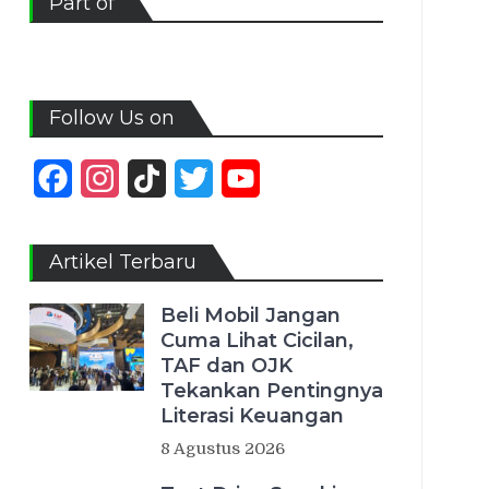
Part of
Follow Us on
Facebook
Instagram
TikTok
Twitter
YouTube
Channel
Artikel Terbaru
Beli Mobil Jangan
Cuma Lihat Cicilan,
TAF dan OJK
Tekankan Pentingnya
Literasi Keuangan
8 Agustus 2026