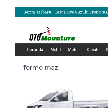
Berita Terbaru:
Beranda
Mobil
Motor
Klasik
K
formo maz