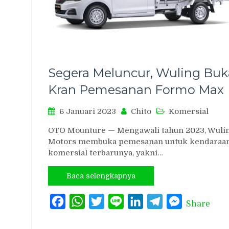
Segera Meluncur, Wuling Buk
Kran Pemesanan Formo Max
6 Januari 2023
Chito
Komersial
OTO Mounture — Mengawali tahun 2023, Wuli
Motors membuka pemesanan untuk kendaraa
komersial terbarunya, yakni…
Baca selengkapnya
Facebook
WhatsApp
Twitter
Line
LinkedIn
Telegram
Messenger
Share