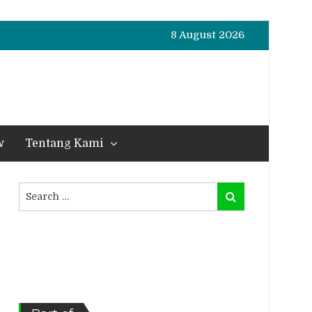
8 August 2026
w
Tentang Kami
Search
Search
for: